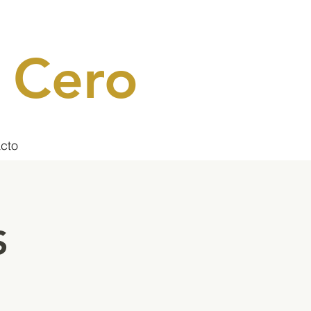
 Cero
cto
S