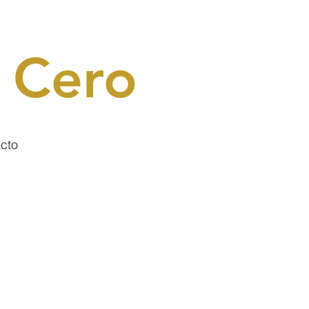
 Cero
cto